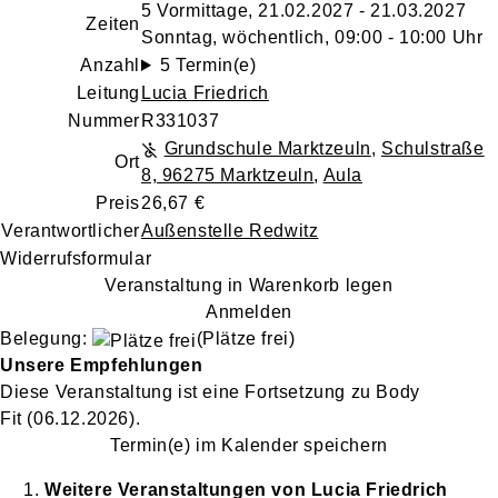
5 Vormittage, 21.02.2027 - 21.03.2027
Zeiten
Sonntag, wöchentlich, 09:00 - 10:00 Uhr
Anzahl
5 Termin(e)
Leitung
Lucia Friedrich
Nummer
R331037
Grundschule Marktzeuln
,
Schulstraße
Ort
8, 96275 Marktzeuln
,
Aula
Preis
26,67 €
Verantwortlicher
Außenstelle Redwitz
Widerrufsformular
Veranstaltung in Warenkorb legen
Anmelden
Belegung:
(Plätze frei)
Unsere Empfehlungen
Diese Veranstaltung
ist eine Fortsetzung zu
Body
Fit
(06.12.2026)
.
Termin(e) im Kalender speichern
Weitere Veranstaltungen von
Lucia
Friedrich