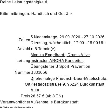
Deine Leistungsfähigkeit!
Bitte mitbringen: Handtuch und Getränk
5 Nachmittage, 29.09.2026 - 27.10.2026
Zeiten
Dienstag, wöchentlich, 17:00 - 18:00 Uhr
Anzahl
5 Termin(e)
Monika Engelhardt
, Drums Alive
Leitung
Instructor, AROHA Kursleiter,
Übungsleiter B Sport Prävention
Nummer
B331056
ehemalige Friedrich-Baur-Mittelschule
,
Ort
Pestalozzistraße 9, 96224 Burgkunstadt
,
Aula
Preis
26,67 € (ab 8 TN)
Verantwortlicher
Außenstelle Burgkunstadt