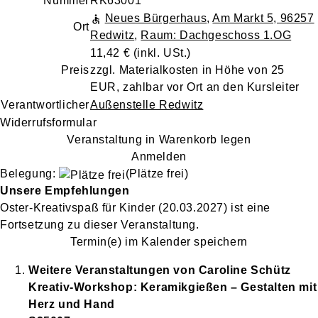
Nummer
RK63001
Neues Bürgerhaus
,
Am Markt 5, 96257
Ort
Redwitz
,
Raum: Dachgeschoss 1.OG
11,42 €
(inkl. USt.)
Preis
zzgl. Materialkosten in Höhe von 25
EUR, zahlbar vor Ort an den Kursleiter
Verantwortlicher
Außenstelle Redwitz
Widerrufsformular
Veranstaltung in Warenkorb legen
Anmelden
Belegung:
(Plätze frei)
Unsere Empfehlungen
Oster-Kreativspaß für Kinder
(20.03.2027)
ist eine
Fortsetzung zu
dieser Veranstaltung.
Termin(e) im Kalender speichern
Weitere Veranstaltungen von
Caroline
Schütz
Kreativ-Workshop: Keramikgießen – Gestalten mit
Herz und Hand