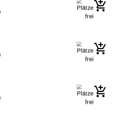
)
)
)