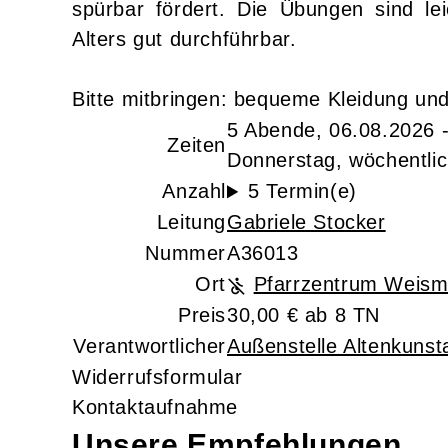
spürbar fördert. Die Übungen sind le
Alters gut durchführbar.
Bitte mitbringen: bequeme Kleidung un
5 Abende, 06.08.2026 
Zeiten
Donnerstag, wöchentlic
Anzahl
5 Termin(e)
Leitung
Gabriele Stocker
Nummer
A36013
Ort
Pfarrzentrum Weism
Preis
30,00 € ab 8 TN
Verantwortlicher
Außenstelle Altenkunst
Widerrufsformular
Kontaktaufnahme
Unsere Empfehlungen