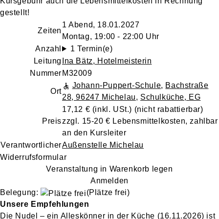
Kursgebühr auch die Lebensmittelkosten in Rechnung
gestellt!
1 Abend, 18.01.2027
Zeiten
Montag, 19:00 - 22:00 Uhr
Anzahl
1 Termin(e)
Leitung
Ina Bätz
, Hotelmeisterin
Nummer
M32009
Johann-Puppert-Schule
,
Bachstraße
Ort
28, 96247 Michelau
,
Schulküche, EG
17,12 €
(inkl. USt.)
(nicht rabattierbar)
Preis
zzgl. 15-20 € Lebensmittelkosten, zahlbar
an den Kursleiter
Verantwortlicher
Außenstelle Michelau
Widerrufsformular
Veranstaltung in Warenkorb legen
Anmelden
Belegung:
(Plätze frei)
Unsere Empfehlungen
Die Nudel – ein Alleskönner in der Küche
(16.11.2026)
ist