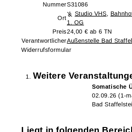
Nummer
S31086
Studio VHS
,
Bahnhof
Ort
1. OG
Preis
24,00 € ab 6 TN
Verantwortlicher
Außenstelle Bad Staffel
Widerrufsformular
Weitere Veranstaltun
Somatische Ü
02.09.26
(1-m
Bad Staffelste
Liegt in folgenden Berei