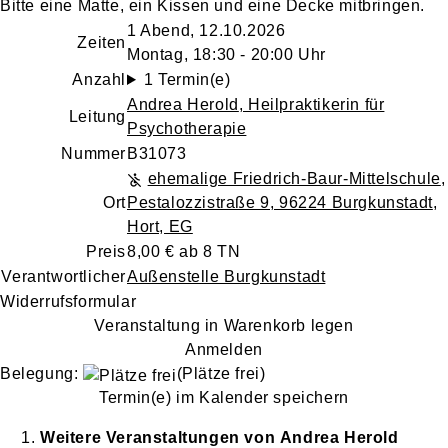
Bitte eine Matte, ein Kissen und eine Decke mitbringen.
1 Abend, 12.10.2026
Zeiten
Montag, 18:30 - 20:00 Uhr
Anzahl
1 Termin(e)
Andrea Herold
, Heilpraktikerin für
Leitung
Psychotherapie
Nummer
B31073
ehemalige Friedrich-Baur-Mittelschule
,
Ort
Pestalozzistraße 9, 96224 Burgkunstadt
,
Hort, EG
Preis
8,00 € ab 8 TN
Verantwortlicher
Außenstelle Burgkunstadt
Widerrufsformular
Veranstaltung in Warenkorb legen
Anmelden
Belegung:
(Plätze frei)
Termin(e) im Kalender speichern
Weitere Veranstaltungen von
Andrea
Herold