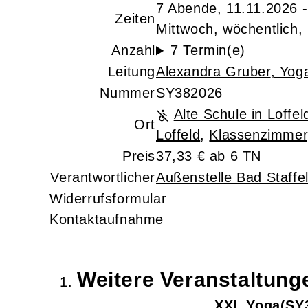
7 Abende, 11.11.2026 
Zeiten
Mittwoch, wöchentlich,
Anzahl
7 Termin(e)
Leitung
Alexandra Gruber
, Yog
Nummer
SY382026
Alte Schule in Loffel
Ort
Loffeld
,
Klassenzimmer
Preis
37,33 € ab 6 TN
Verantwortlicher
Außenstelle Bad Staffel
Widerrufsformular
Kontaktaufnahme
Weitere Veranstaltun
XXL Yoga
SY