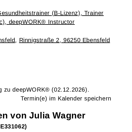
Gesundheitstrainer (B-Lizenz), Trainer
ic), deepWORK® Instructor
sfeld
,
Rinnigstraße 2, 96250 Ebensfeld
ng zu
deepWORK®
(02.12.2026)
.
Termin(e) im Kalender speichern
gen von
Julia
Wagner
E331062