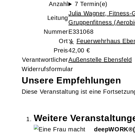
Anzahl
7 Termin(e)
Julia Wagner
, Fitness-
Leitung
Gruppenfitness (Aerob
Nummer
E331068
Ort
Feuerwehrhaus Eben
Preis
42,00 €
Verantwortlicher
Außenstelle Ebensfeld
Widerrufsformular
Unsere Empfehlungen
Diese Veranstaltung
ist eine Fortsetzu
Weitere Veranstaltun
deepWORK®