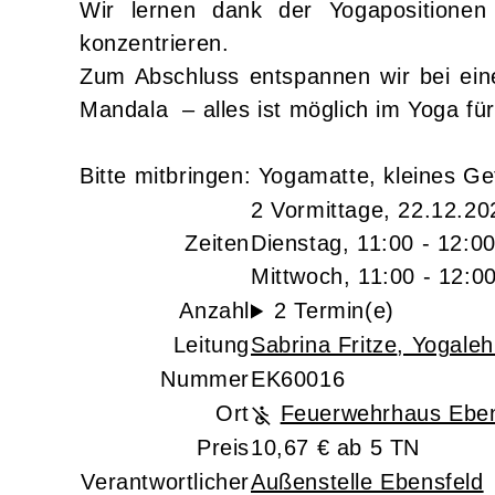
Wir lernen dank der Yogaposition
konzentrieren.
Zum Abschluss entspannen wir bei ein
Mandala – alles ist möglich im Yoga für
Bitte mitbringen: Yogamatte, kleines G
2 Vormittage, 22.12.20
Zeiten
Dienstag, 11:00 - 12:0
Mittwoch, 11:00 - 12:0
Anzahl
2 Termin(e)
Leitung
Sabrina Fritze
, Yogaleh
Nummer
EK60016
Ort
Feuerwehrhaus Eben
Preis
10,67 € ab 5 TN
Verantwortlicher
Außenstelle Ebensfeld