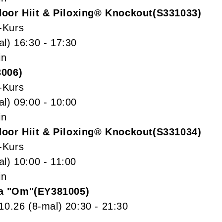
or Hiit & Piloxing® Knockout
S331033
-Kurs
al)
16:30
- 17:30
in
3006
-Kurs
al)
09:00
- 10:00
in
or Hiit & Piloxing® Knockout
S331034
-Kurs
al)
10:00
- 11:00
in
a "Om"
EY381005
.10.26
(8-mal)
20:30
- 21:30