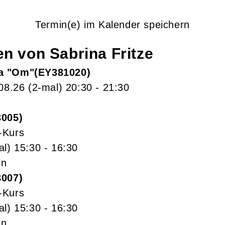
Termin(e) im Kalender speichern
gen von
Sabrina
Fritze
a "Om"
EY381020
.08.26
(2-mal)
20:30
- 21:30
3005
-Kurs
al)
15:30
- 16:30
in
3007
-Kurs
al)
15:30
- 16:30
in