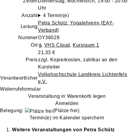
Zeiten
Donnerstag, wöchentlich, 19:00 - 20:00
Uhr
Anzahl
4 Termin(e)
Petra Schütz
, Yogalehrerin (EAY-
Leitung
Verband)
Nummer
OY36028
Ort
VHS Cloud
,
Kursraum 1
21,33 €
Preis
zzgl. Kopierkosten, zahlbar an den
Kursleiter
Volkshochschule Landkreis Lichtenfels
Verantwortlicher
e.V.
Widerrufsformular
Veranstaltung in Warenkorb legen
Anmelden
Belegung:
(Plätze frei)
Termin(e) im Kalender speichern
Weitere Veranstaltungen von
Petra
Schütz