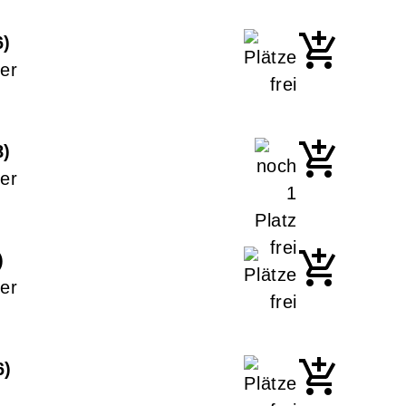
6
er
8
er
er
6