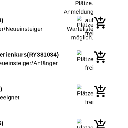
3
r/Neueinsteiger
erienkurs
RY381034
eueinsteiger/Anfänger
1
eeignet
6