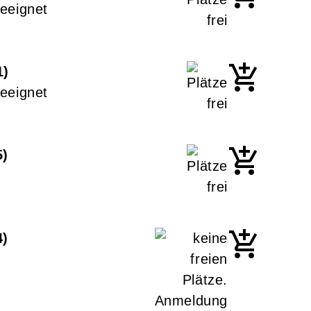
eeignet
1
eeignet
5
4