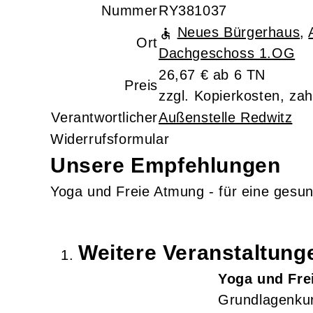
Nummer
RY381037
Neues Bürgerhaus
,
Ort
Dachgeschoss 1.OG
26,67 € ab 6 TN
Preis
zzgl. Kopierkosten, zah
Verantwortlicher
Außenstelle Redwitz
Widerrufsformular
Unsere Empfehlungen
Yoga und Freie Atmung - für eine gesu
Weitere Veranstaltun
Yoga und Fre
Grundlagenkur