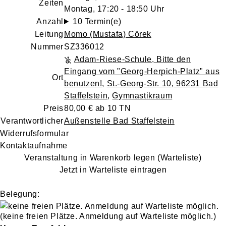
Zeiten
Montag, 17:20 - 18:50 Uhr
Anzahl
10 Termin(e)
Leitung
Momo (Mustafa) Cörek
Nummer
SZ336012
Adam-Riese-Schule, Bitte den
Eingang vom "Georg-Herpich-Platz" aus
Ort
benutzen!
,
St.-Georg-Str. 10, 96231 Bad
Staffelstein
,
Gymnastikraum
Preis
80,00 € ab 10 TN
Verantwortlicher
Außenstelle Bad Staffelstein
Widerrufsformular
Kontaktaufnahme
Veranstaltung in Warenkorb legen (Warteliste)
Jetzt in Warteliste eintragen
Belegung:
(keine freien Plätze. Anmeldung auf Warteliste möglich.)