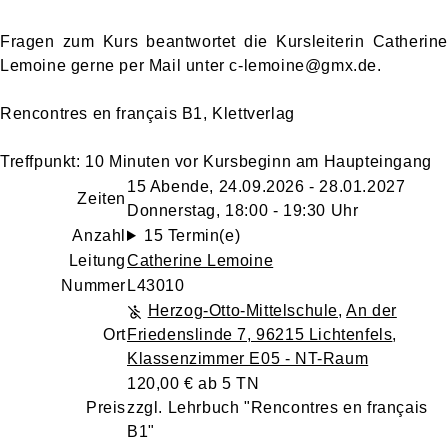
Fragen zum Kurs beantwortet die Kursleiterin Catherine
Lemoine gerne per Mail unter c-lemoine@gmx.de.
Rencontres en français B1, Klettverlag
Treffpunkt: 10 Minuten vor Kursbeginn am Haupteingang
15 Abende, 24.09.2026 - 28.01.2027
Zeiten
Donnerstag, 18:00 - 19:30 Uhr
Anzahl
15 Termin(e)
Leitung
Catherine Lemoine
Nummer
L43010
Herzog-Otto-Mittelschule
,
An der
Ort
Friedenslinde 7, 96215 Lichtenfels
,
Klassenzimmer E05 - NT-Raum
120,00 € ab 5 TN
Preis
zzgl. Lehrbuch "Rencontres en français
B1"