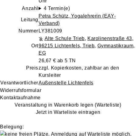
Uhr
Anzahl
4 Termin(e)
Petra Schütz
, Yogalehrerin (EAY-
Leitung
Verband)
Nummer
LY381009
Alte Schule Trieb
,
Karolinenstraße 43,
Ort
96215 Lichtenfels, Trieb
,
Gymnastikraum,
EG
26,67 € ab 5 TN
Preis
zzgl. Kopierkosten, zahlbar an den
Kursleiter
Verantwortlicher
Außenstelle Lichtenfels
Widerrufsformular
Kontaktaufnahme
Veranstaltung in Warenkorb legen (Warteliste)
Jetzt in Warteliste eintragen
Belegung: