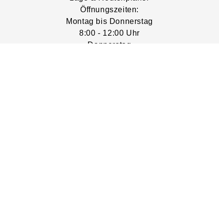
Öffnungszeiten:
Montag bis Donnerstag
8:00 - 12:00 Uhr
Donnerstag
14:00 - 16:00 Uhr
Impressum
AGB
Datenschutz
Widerrufsbelehrung
Widerruf erklären