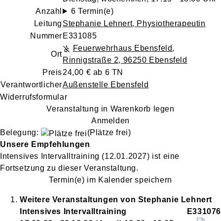
Anzahl
6 Termin(e)
Leitung
Stephanie Lehnert
, Physiotherapeutin
Nummer
E331085
Feuerwehrhaus Ebensfeld
,
Ort
Rinnigstraße 2, 96250 Ebensfeld
Preis
24,00 € ab 6 TN
Verantwortlicher
Außenstelle Ebensfeld
Widerrufsformular
Veranstaltung in Warenkorb legen
Anmelden
Belegung:
(Plätze frei)
Unsere Empfehlungen
Intensives Intervalltraining
(12.01.2027)
ist eine
Fortsetzung zu
dieser Veranstaltung.
Termin(e) im Kalender speichern
Weitere Veranstaltungen von
Stephanie
Lehnert
Intensives Intervalltraining
E331076