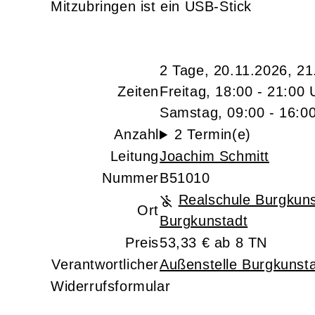
Mitzubringen ist ein USB-Stick
2 Tage, 20.11.2026, 21
Zeiten
Freitag, 18:00 - 21:00 
Samstag, 09:00 - 16:0
Anzahl
2 Termin(e)
Leitung
Joachim Schmitt
Nummer
B51010
Realschule Burgkuns
Ort
Burgkunstadt
Preis
53,33 € ab 8 TN
Verantwortlicher
Außenstelle Burgkunst
Widerrufsformular