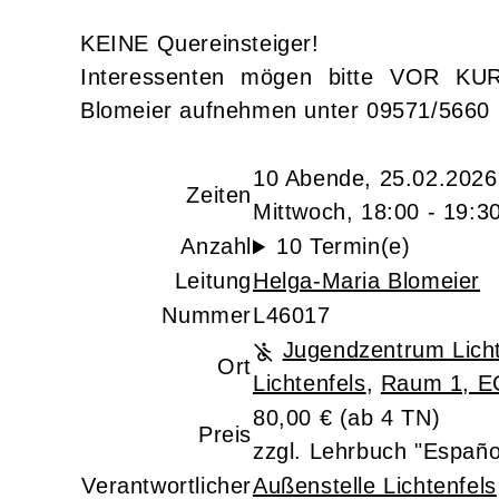
KEINE Quereinsteiger!
Interessenten mögen bitte VOR KUR
Blomeier aufnehmen unter 09571/5660
10 Abende, 25.02.2026
Zeiten
Mittwoch, 18:00 - 19:3
Anzahl
10 Termin(e)
Leitung
Helga-Maria Blomeier
Nummer
L46017
Jugendzentrum Licht
Ort
Lichtenfels
,
Raum 1, E
80,00 € (ab 4 TN)
Preis
zzgl. Lehrbuch "Españo
Verantwortlicher
Außenstelle Lichtenfels