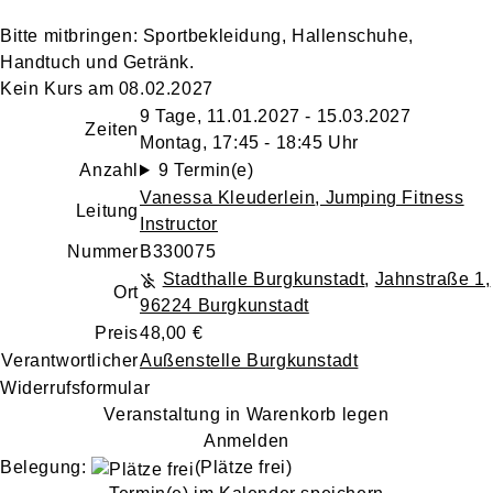
Bitte mitbringen:
Sportbekleidung, Hallenschuhe,
Handtuch und Getränk.
Kein Kurs am 08.02.2027
9 Tage, 11.01.2027 - 15.03.2027
Zeiten
Montag, 17:45 - 18:45 Uhr
Anzahl
9 Termin(e)
Vanessa Kleuderlein
, Jumping Fitness
Leitung
Instructor
Nummer
B330075
Stadthalle Burgkunstadt
,
Jahnstraße 1,
Ort
96224 Burgkunstadt
Preis
48,00 €
Verantwortlicher
Außenstelle Burgkunstadt
Widerrufsformular
Veranstaltung in Warenkorb legen
Anmelden
Belegung:
(Plätze frei)