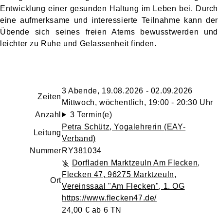
Entwicklung einer gesunden Haltung im Leben bei. Durch
eine aufmerksame und interessierte Teilnahme kann der
Übende sich seines freien Atems bewusstwerden und
leichter zu Ruhe und Gelassenheit finden.
3 Abende, 19.08.2026 - 02.09.2026
Zeiten
Mittwoch, wöchentlich, 19:00 - 20:30 Uhr
Anzahl
3 Termin(e)
Petra Schütz
, Yogalehrerin (EAY-
Leitung
Verband)
Nummer
RY381034
Dorfladen Marktzeuln Am Flecken
,
Flecken 47, 96275 Marktzeuln
,
Ort
Vereinssaal "Am Flecken", 1. OG
https://www.flecken47.de/
24,00 € ab 6 TN